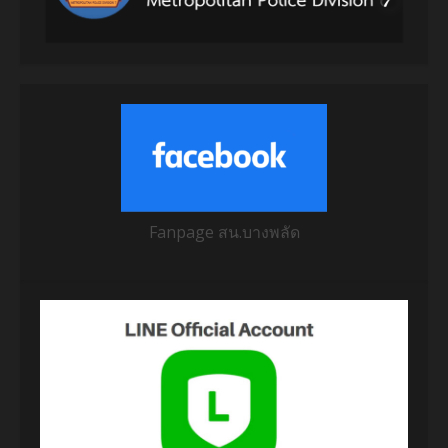
Fanpage สน.บางพลัด