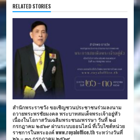
RELATED STORIES
สำนักพระราชวัง ขอเชิญชวนประชาชนร่วมลงนาม
ถวายพระพรชัยมงคล พระบาทสมเด็จพระเจ้าอยู่หัว
เนื่องในโอกาสวันเฉลิมพระชนมพรรษา วันที่ ๒๘
กรกฎาคม ๒๕๖๙ ผ่านระบบออนไลน์ ที่เว็บไซต์หน่วย
ราชการในพระองค์ www.royaloffice.th ระหว่างวันที่
๒๖ – ๓๐ กรกฎาคม ๒๕๖๙