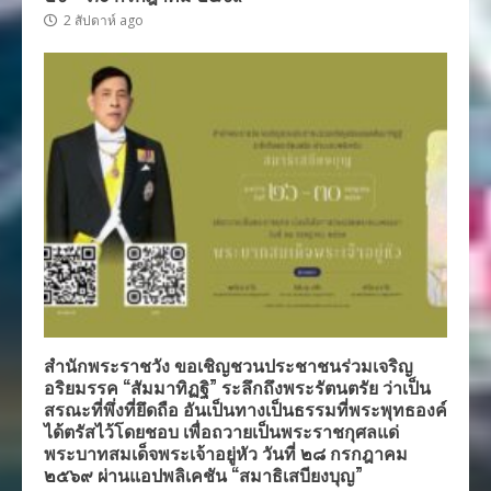
2 สัปดาห์ ago
สำนักพระราชวัง ขอเชิญชวนประชาชนร่วมเจริญ
อริยมรรค “สัมมาทิฏฐิ” ระลึกถึงพระรัตนตรัย ว่าเป็น
สรณะที่พึ่งที่ยึดถือ อันเป็นทางเป็นธรรมที่พระพุทธองค์
ได้ตรัสไว้โดยชอบ เพื่อถวายเป็นพระราชกุศลแด่
พระบาทสมเด็จพระเจ้าอยู่หัว วันที่ ๒๘ กรกฎาคม
๒๕๖๙ ผ่านแอปพลิเคชัน “สมาธิเสบียงบุญ”