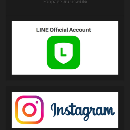
Fanpage สน.บางพลัด