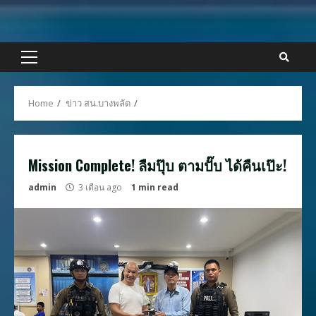
Skip
to
content
Primary
Menu
Home
ข่าว สน.บางพลัด
Mission Complete! ลืมปุ๊บ ตามปั๊บ ได้คืนเป๊ะ!
admin
3 เดือน ago
1 min read