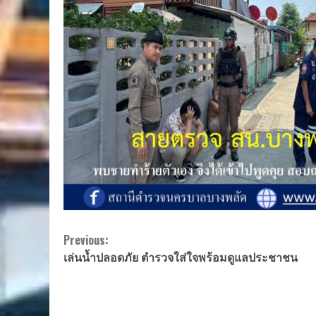
Continue
Previous:
เล่นน้ำปลอดภัย ตำรวจใส่ใจพร้อมดูแลประชาชน
Reading