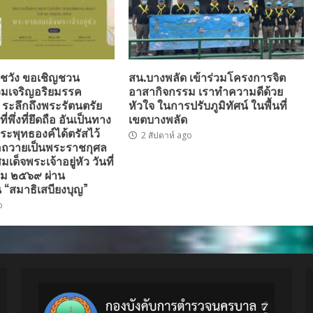
ชวัง ขอเชิญชวน
สน.บางพลัด เข้าร่วมโครงการจิต
มเจริญอริยมรรค
อาสากิจกรรม เราทำความดีด้วย
” ระลึกถึงพระรัตนตรัย
หัวใจ ในการปรับภูมิทัศน์ ในพื้นที่
่พึ่งที่ยึดถือ อันเป็นทาง
เขตบางพลัด
ระพุทธองค์ได้ตรัสไว้
2 สัปดาห์ ago
่อถวายเป็นพระราชกุศล
ด็จพระเจ้าอยู่หัว วันที่
ม ๒๕๖๙ ผ่าน
 “สมาธิเสบียงบุญ”
o