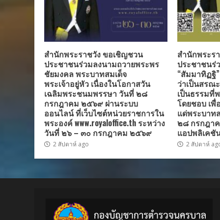
สำนักพระราชวัง ขอเชิญชวน
สำนักพระรา
ประชาชนร่วมลงนามถวายพระพร
ประชาชนร่ว
ชัยมงคล พระบาทสมเด็จ
“สัมมาทิฏฐิ
พระเจ้าอยู่หัว เนื่องในโอกาสวัน
ว่าเป็นสรณะที
เฉลิมพระชนมพรรษา วันที่ ๒๘
เป็นธรรมที่พ
กรกฎาคม ๒๕๖๙ ผ่านระบบ
โดยชอบ เพื
ออนไลน์ ที่เว็บไซต์หน่วยราชการใน
แด่พระบาทสมเ
พระองค์ www.royaloffice.th ระหว่าง
๒๘ กรกฎาค
วันที่ ๒๖ – ๓๐ กรกฎาคม ๒๕๖๙
แอปพลิเคชัน
2 สัปดาห์ ago
2 สัปดาห์ ag