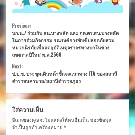
Continue
Previous:
บก.น.7 ร่วมกับ สน.บางพลัด และ กต.ตร.สน.บางพลัด
Reading
ในการร่วมกิจกรรม รณรงค์การขับขี่ปลอดภัยสวม
หมวกนิรภัยเพื่อลดอุบัติเหตุจราจรทางบกในช่วง
เทศกาลปีใหม่ พ.ศ.2568
Next:
ป.ป.ช. ประชุมเดินหน้าชี้แจงแนวทาง ITA ของสถานี
ตำรวจนครบาล/สถานีตำรวจภูธร
ใส่ความเห็น
อีเมลของคุณจะไม่แสดงให้คนอื่นเห็น
ช่องข้อมูล
จำเป็นถูกทำเครื่องหมาย
*