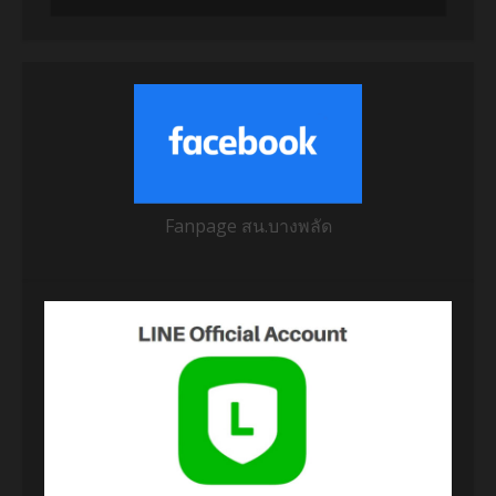
Fanpage สน.บางพลัด