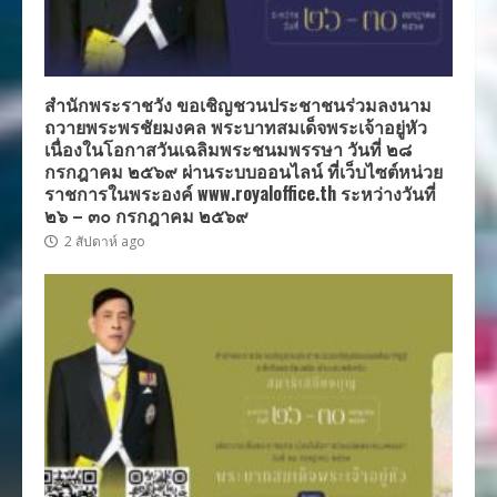
สำนักพระราชวัง ขอเชิญชวนประชาชนร่วมลงนาม
ถวายพระพรชัยมงคล พระบาทสมเด็จพระเจ้าอยู่หัว
เนื่องในโอกาสวันเฉลิมพระชนมพรรษา วันที่ ๒๘
กรกฎาคม ๒๕๖๙ ผ่านระบบออนไลน์ ที่เว็บไซต์หน่วย
ราชการในพระองค์ www.royaloffice.th ระหว่างวันที่
๒๖ – ๓๐ กรกฎาคม ๒๕๖๙
2 สัปดาห์ ago