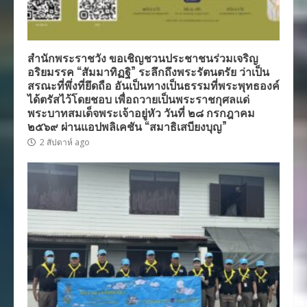
สำนักพระราชวัง ขอเชิญชวนประชาชนร่วมเจริญ
อริยมรรค “สัมมาทิฏฐิ” ระลึกถึงพระรัตนตรัย ว่าเป็น
สรณะที่พึ่งที่ยึดถือ อันเป็นทางเป็นธรรมที่พระพุทธองค์
ได้ตรัสไว้โดยชอบ เพื่อถวายเป็นพระราชกุศลแด่
พระบาทสมเด็จพระเจ้าอยู่หัว วันที่ ๒๘ กรกฎาคม
๒๕๖๙ ผ่านแอปพลิเคชัน “สมาธิเสบียงบุญ”
2 สัปดาห์ ago