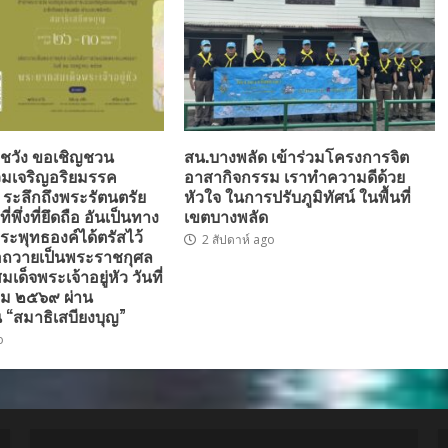
ชวัง ขอเชิญชวน
สน.บางพลัด เข้าร่วมโครงการจิต
มเจริญอริยมรรค
อาสากิจกรรม เราทำความดีด้วย
” ระลึกถึงพระรัตนตรัย
หัวใจ ในการปรับภูมิทัศน์ ในพื้นที่
่พึ่งที่ยึดถือ อันเป็นทาง
เขตบางพลัด
ระพุทธองค์ได้ตรัสไว้
2 สัปดาห์ ago
่อถวายเป็นพระราชกุศล
ด็จพระเจ้าอยู่หัว วันที่
ม ๒๕๖๙ ผ่าน
 “สมาธิเสบียงบุญ”
o