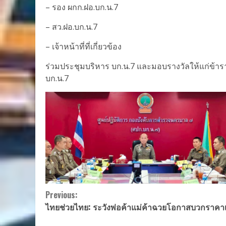
– รอง ผกก.ฝอ.บก.น.7
– สว.ฝอ.บก.น.7
– เจ้าหน้าที่ที่เกี่ยวข้อง
ร่วมประชุมบริหาร บก.น.7 และมอบรางวัลให้แก่ข้ารา
บก.น.7
Continue
Previous:
ไทยช่วยไทย: ระวังพ่อค้าแม่ค้าฉวยโอกาสบวกราคาเพ
Reading