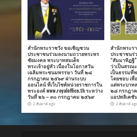
สำนักพระราชวัง ขอเชิญชวน
สำนักพระรา
ประชาชนร่วมลงนามถวายพระพร
ประชาชนร่ว
ชัยมงคล พระบาทสมเด็จ
“สัมมาทิฏฐิ
พระเจ้าอยู่หัว เนื่องในโอกาสวัน
ว่าเป็นสรณะที
เฉลิมพระชนมพรรษา วันที่ ๒๘
เป็นธรรมที่พ
กรกฎาคม ๒๕๖๙ ผ่านระบบ
โดยชอบ เพื
ออนไลน์ ที่เว็บไซต์หน่วยราชการใน
แด่พระบาทสมเ
พระองค์ www.royaloffice.th ระหว่าง
๒๘ กรกฎาค
วันที่ ๒๖ – ๓๐ กรกฎาคม ๒๕๖๙
แอปพลิเคชัน
2 สัปดาห์ ago
2 สัปดาห์ ag