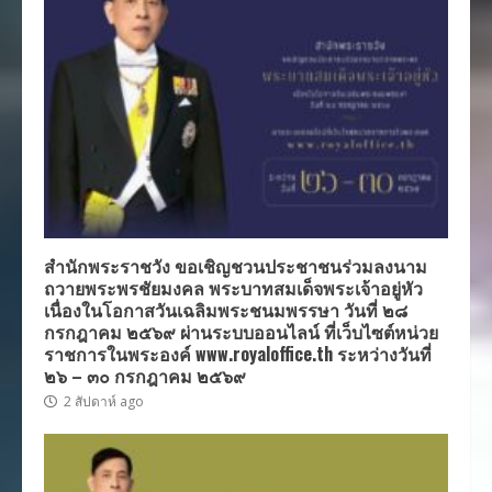
สำนักพระราชวัง ขอเชิญชวนประชาชนร่วมลงนาม
ถวายพระพรชัยมงคล พระบาทสมเด็จพระเจ้าอยู่หัว
เนื่องในโอกาสวันเฉลิมพระชนมพรรษา วันที่ ๒๘
กรกฎาคม ๒๕๖๙ ผ่านระบบออนไลน์ ที่เว็บไซต์หน่วย
ราชการในพระองค์ www.royaloffice.th ระหว่างวันที่
๒๖ – ๓๐ กรกฎาคม ๒๕๖๙
2 สัปดาห์ ago