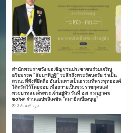
สำนักพระราชวัง ขอเชิญชวนประชาชนร่วมเจริญ
อริยมรรค “สัมมาทิฏฐิ” ระลึกถึงพระรัตนตรัย ว่าเป็น
สรณะที่พึ่งที่ยึดถือ อันเป็นทางเป็นธรรมที่พระพุทธองค์
ได้ตรัสไว้โดยชอบ เพื่อถวายเป็นพระราชกุศลแด่
พระบาทสมเด็จพระเจ้าอยู่หัว วันที่ ๒๘ กรกฎาคม
๒๕๖๙ ผ่านแอปพลิเคชัน “สมาธิเสบียงบุญ”
2 สัปดาห์ ago