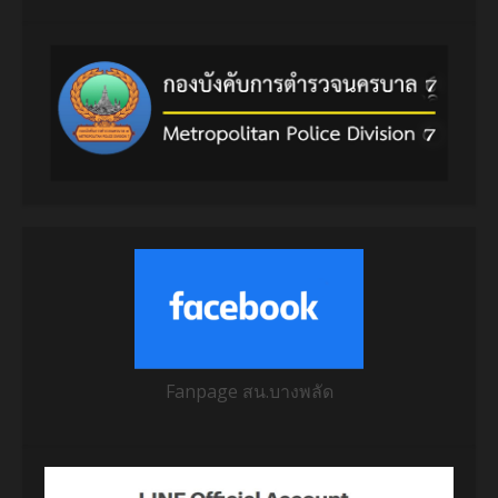
Fanpage สน.บางพลัด