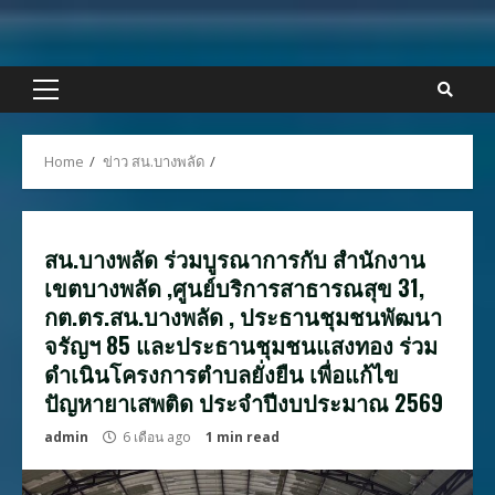
Skip
to
content
Primary
Menu
Home
ข่าว สน.บางพลัด
สน.บางพลัด ร่วมบูรณาการกับ สำนักงาน
เขตบางพลัด ,ศูนย์บริการสาธารณสุข 31,
กต.ตร.สน.บางพลัด , ประธานชุมชนพัฒนา
จรัญฯ 85 และประธานชุมชนแสงทอง ร่วม
ดำเนินโครงการตำบลยั่งยืน เพื่อแก้ไข
ปัญหายาเสพติด ประจำปีงบประมาณ 2569
admin
6 เดือน ago
1 min read