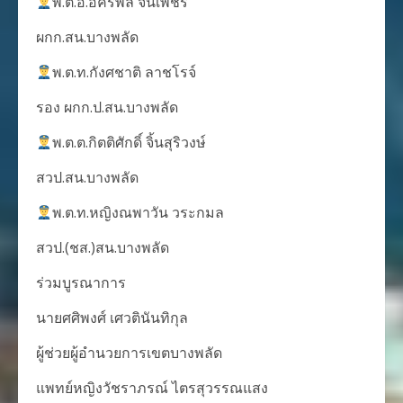
‍พ.ต.อ.อัครพล จั่นเพชร
ผกก.สน.บางพลัด
‍พ.ต.ท.กังศชาติ ลาชโรจ์
รอง ผกก.ป.สน.บางพลัด
‍พ.ต.ต.กิตติศักดิ์ จิ้นสุริวงษ์
สวป.สน.บางพลัด
‍พ.ต.ท.หญิงณพาวัน วระกมล
สวป.(ชส.)สน.บางพลัด
ร่วมบูรณาการ
นายศศิพงศ์ เศวตินันทิกุล
ผู้ช่วยผู้อำนวยการเขตบางพลัด
แพทย์หญิงวัชราภรณ์ ไตรสุวรรณแสง