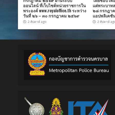
กรกฎาคม ๒๕๖๙ ผ่านระบบ
โดยชอบ เพื
ออนไลน์ ที่เว็บไซต์หน่วยราชการใน
แด่พระบาทสมเ
พระองค์ www.royaloffice.th ระหว่าง
๒๘ กรกฎาค
วันที่ ๒๖ – ๓๐ กรกฎาคม ๒๕๖๙
แอปพลิเคชัน
2 สัปดาห์ ago
2 สัปดาห์ ag