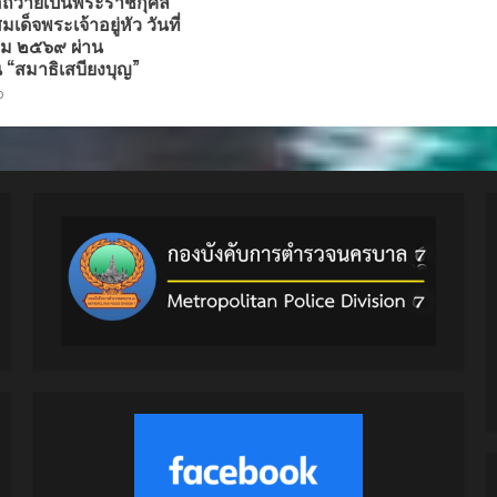
่อถวายเป็นพระราชกุศล
ด็จพระเจ้าอยู่หัว วันที่
ม ๒๕๖๙ ผ่าน
 “สมาธิเสบียงบุญ”
o