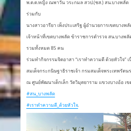
พ.ต.ต.หญิง ณพาวัน วระกมล สวป.(ชส.) สน.บางพลัด
ร่วมกับ
นางสาวอารียา เพ็งประเสริฐ ผู้อำนวยการเขตบางพลั
เจ้าหน้าที่เขตบางพลัด ข้าราชการตำรวจ สน.บางพ
รวมทั้งหมด 85 คน
ร่วมทำกิจกรรมจิตอาสา “เราทำความดี ด้วยหัวใจ” 
สมเด็จกระกนิษฐาธิราชเจ้า กรมสมเด็จพระเทพรัตน
ณ ศูนย์พัฒนาเด็กเล็ก วัดวิมุตยาราม แขวงบางอ้อ 
#สน_บางพลัด
#เราทำความดี_ด้วยหัวใจ
.