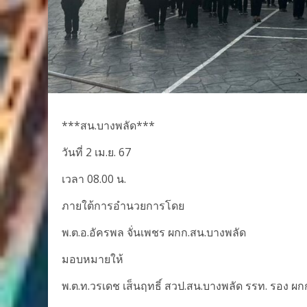
***สน.บางพลัด***
วันที่ 2 เม.ย. 67
เวลา 08.00 น.
ภายใต้การอำนวยการโดย
พ.ต.อ.อัครพล จั่นเพชร ผกก.สน.บางพลัด
มอบหมายให้
พ.ต.ท.วรเดช เส็นฤทธิ์ สวป.สน.บางพลัด รรท. รอง ผก