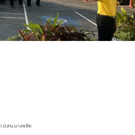
ก.ป.สน.บางพลัด