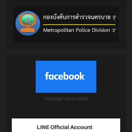
Fanpage สน.บางพลัด