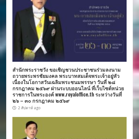
สำนักพระราชวัง ขอเชิญชวนประชาชนร่วมลงนาม
ถวายพระพรชัยมงคล พระบาทสมเด็จพระเจ้าอยู่หัว
เนื่องในโอกาสวันเฉลิมพระชนมพรรษา วันที่ ๒๘
กรกฎาคม ๒๕๖๙ ผ่านระบบออนไลน์ ที่เว็บไซต์หน่วย
ราชการในพระองค์ www.royaloffice.th ระหว่างวันที่
๒๖ – ๓๐ กรกฎาคม ๒๕๖๙
2 สัปดาห์ ago