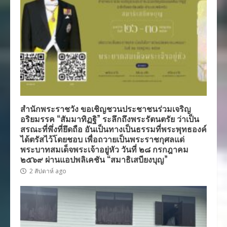
สำนักพระราชวัง ขอเชิญชวนประชาชนร่วมเจริญ
อริยมรรค “สัมมาทิฏฐิ” ระลึกถึงพระรัตนตรัย ว่าเป็น
สรณะที่พึ่งที่ยึดถือ อันเป็นทางเป็นธรรมที่พระพุทธองค์
ได้ตรัสไว้โดยชอบ เพื่อถวายเป็นพระราชกุศลแด่
พระบาทสมเด็จพระเจ้าอยู่หัว วันที่ ๒๘ กรกฎาคม
๒๕๖๙ ผ่านแอปพลิเคชัน “สมาธิเสบียงบุญ”
2 สัปดาห์ ago