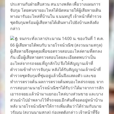
ประสานกับฝ่ายสืบสวน สน.บางพลัด เพื่อวางแผนการ
จับกุม โดยคนขายอะไหล่ได้นัดหมายให้ผู้เสียหายเดิน
ทางมารับอะไหล่ที่บ้านใน จ.นนทบุรี เจ้าหน้าที่ตำรวจ
ชุดจับกุมพร้อมผู้เสียหายได้เดินทางไปยังบ้านหลังดัง
กล่าว
จนกระทั่งเวลาประมาณ 14.00 น. ของวันที่ 1 ต.ค.
66 ผู้เสียหายได้พบกับ นายโรจน์วณิช (สงวนนามสกุล)
ผู้เสียหายจึงพูดคุยเพื่อขอตรวจสอบอะไหล่ตามที่ตกลง
กัน เมื่อผู้เสียหายตรวจสอบโดยละเอียดดพบว่าเป็น
อะไหล่จากรถจยย.ที่ถูกลักไป จึงให้สัญญานเจ้าที่
ตำรวจเข้าทำการจับกุม หลังได้รับสัญญาณเจ้าหน้าที่
ตำรวจชุดจับกุมที่ซุ่มอยู่แล้วนั้นจึงแสดงตัว และขอ
ทำการตรวจค้น ผลการตรวจค้นพบอะไหล่รถจยย. จาก
การสอบถามนายโรจน์วณิชฯได้รับว่าได้มาจากการลัก
เอารถจยย.แล้วนำมาแยกอะไหล่บางส่วนขาย และบาง
ส่วนนำไปอำพลางไว้ที่รถจยย.อีกคันที่จอดอยู่หน้าบ้าน
หลัง นายโรจน์วณิชฯให้การเพิ่มเติมว่าได้ร่วมกับนาย
วรัญญู (สงวนนามสกุล) ก่อเหตุดังกล่าว เจ้าหน้าที่จึง