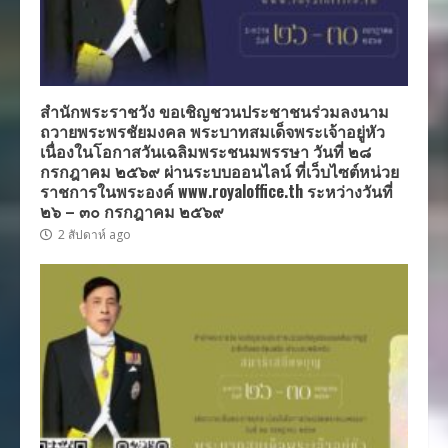
สำนักพระราชวัง ขอเชิญชวนประชาชนร่วมลงนาม
ถวายพระพรชัยมงคล พระบาทสมเด็จพระเจ้าอยู่หัว
เนื่องในโอกาสวันเฉลิมพระชนมพรรษา วันที่ ๒๘
กรกฎาคม ๒๕๖๙ ผ่านระบบออนไลน์ ที่เว็บไซต์หน่วย
ราชการในพระองค์ www.royaloffice.th ระหว่างวันที่
๒๖ – ๓๐ กรกฎาคม ๒๕๖๙
2 สัปดาห์ ago