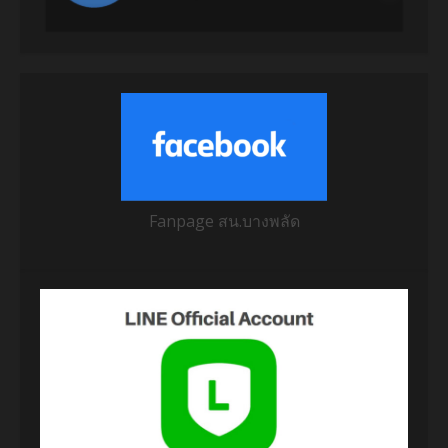
Fanpage สน.บางพลัด