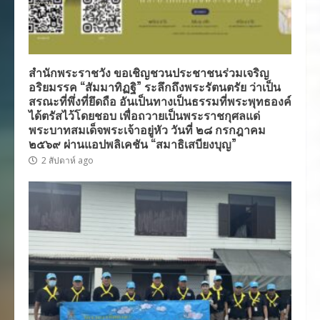
สำนักพระราชวัง ขอเชิญชวนประชาชนร่วมเจริญ
อริยมรรค “สัมมาทิฏฐิ” ระลึกถึงพระรัตนตรัย ว่าเป็น
สรณะที่พึ่งที่ยึดถือ อันเป็นทางเป็นธรรมที่พระพุทธองค์
ได้ตรัสไว้โดยชอบ เพื่อถวายเป็นพระราชกุศลแด่
พระบาทสมเด็จพระเจ้าอยู่หัว วันที่ ๒๘ กรกฎาคม
๒๕๖๙ ผ่านแอปพลิเคชัน “สมาธิเสบียงบุญ”
2 สัปดาห์ ago