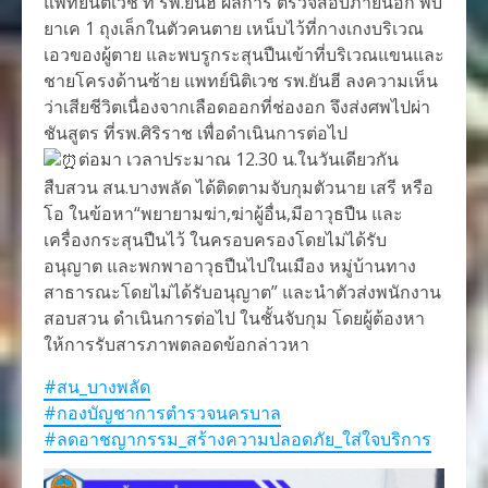
แพทย์นิติเวช ที่ รพ.ยันฮี ผลการ ตรวจสอบภายนอก พบ
ยาเค 1 ถุงเล็กในตัวคนตาย เหน็บไว้ที่กางเกงบริเวณ
เอวของผู้ตาย และพบรูกระสุนปืนเข้าที่บริเวณแขนและ
ชายโครงด้านซ้าย แพทย์นิติเวช รพ.ยันฮี ลงความเห็น
ว่าเสียชีวิตเนื่องจากเลือดออกที่ช่องอก จึงส่งศพไปผ่า
ชันสูตร ที่รพ.ศิริราช เพื่อดำเนินการต่อไป
ต่อมา เวลาประมาณ 12.30 น.ในวันเดียวกัน
สืบสวน สน.บางพลัด ได้ติดตามจับกุมตัวนาย เสรี หรือ
โอ ในข้อหา“พยายามฆ่า,ฆ่าผู้อื่น,มีอาวุธปืน และ
เครื่องกระสุนปืนไว้ ในครอบครองโดยไม่ได้รับ
อนุญาต และพกพาอาวุธปืนไปในเมือง หมู่บ้านทาง
สาธารณะโดยไม่ได้รับอนุญาต” และนำตัวส่งพนักงาน
สอบสวน ดำเนินการต่อไป ในชั้นจับกุม โดยผู้ต้องหา
ให้การรับสารภาพตลอดข้อกล่าวหา
#สน_บางพลัด
#กองบัญชาการตำรวจนครบาล
#ลดอาชญากรรม_สร้างความปลอดภัย_ใส่ใจบริการ