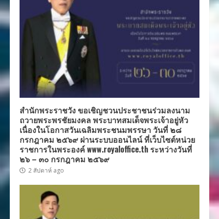
สำนักพระราชวัง ขอเชิญชวนประชาชนร่วมลงนาม
ถวายพระพรชัยมงคล พระบาทสมเด็จพระเจ้าอยู่หัว
เนื่องในโอกาสวันเฉลิมพระชนมพรรษา วันที่ ๒๘
กรกฎาคม ๒๕๖๙ ผ่านระบบออนไลน์ ที่เว็บไซต์หน่วย
ราชการในพระองค์ www.royaloffice.th ระหว่างวันที่
๒๖ – ๓๐ กรกฎาคม ๒๕๖๙
2 สัปดาห์ ago