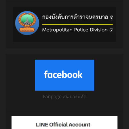
Fanpage สน.บางพลัด