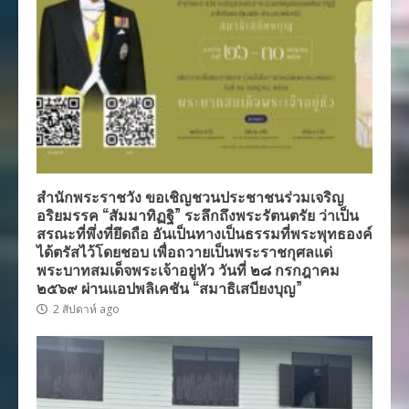
สำนักพระราชวัง ขอเชิญชวนประชาชนร่วมเจริญ
อริยมรรค “สัมมาทิฏฐิ” ระลึกถึงพระรัตนตรัย ว่าเป็น
สรณะที่พึ่งที่ยึดถือ อันเป็นทางเป็นธรรมที่พระพุทธองค์
ได้ตรัสไว้โดยชอบ เพื่อถวายเป็นพระราชกุศลแด่
พระบาทสมเด็จพระเจ้าอยู่หัว วันที่ ๒๘ กรกฎาคม
๒๕๖๙ ผ่านแอปพลิเคชัน “สมาธิเสบียงบุญ”
2 สัปดาห์ ago