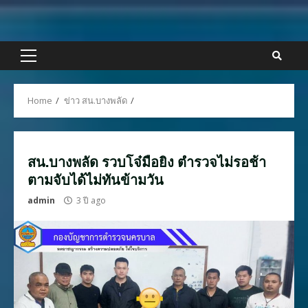
Skip
to
content
Primary
Menu
Home
ข่าว สน.บางพลัด
สน.บางพลัด รวบโจ๋มือยิง ตำรวจไม่รอช้า
ตามจับได้ไม่ทันข้ามวัน
admin
3 ปี ago