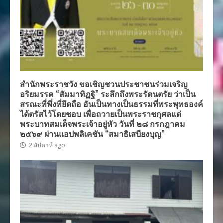
สำนักพระราชวัง ขอเชิญชวนประชาชนร่วมเจริญ
อริยมรรค “สัมมาทิฏฐิ” ระลึกถึงพระรัตนตรัย ว่าเป็น
สรณะที่พึ่งที่ยึดถือ อันเป็นทางเป็นธรรมที่พระพุทธองค์
ได้ตรัสไว้โดยชอบ เพื่อถวายเป็นพระราชกุศลแด่
พระบาทสมเด็จพระเจ้าอยู่หัว วันที่ ๒๘ กรกฎาคม
๒๕๖๙ ผ่านแอปพลิเคชัน “สมาธิเสบียงบุญ”
2 สัปดาห์ ago