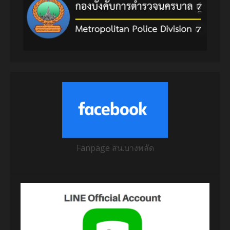
Fanpage สน.บางพลัด