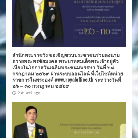
สำนักพระราชวัง ขอเชิญชวนประชาชนร่วมลงนาม
ถวายพระพรชัยมงคล พระบาทสมเด็จพระเจ้าอยู่หัว
เนื่องในโอกาสวันเฉลิมพระชนมพรรษา วันที่ ๒๘
กรกฎาคม ๒๕๖๙ ผ่านระบบออนไลน์ ที่เว็บไซต์หน่วย
ราชการในพระองค์ www.royaloffice.th ระหว่างวันที่
๒๖ – ๓๐ กรกฎาคม ๒๕๖๙
2 สัปดาห์ ago