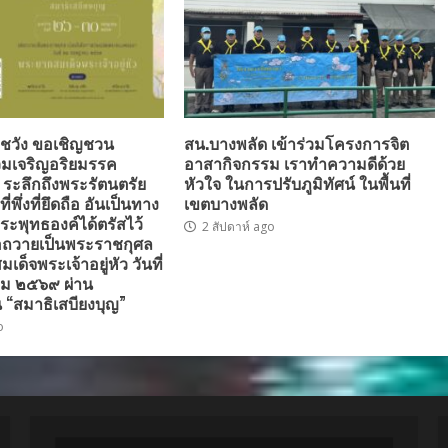
ชวัง ขอเชิญชวน
สน.บางพลัด เข้าร่วมโครงการจิต
มเจริญอริยมรรค
อาสากิจกรรม เราทำความดีด้วย
” ระลึกถึงพระรัตนตรัย
หัวใจ ในการปรับภูมิทัศน์ ในพื้นที่
่พึ่งที่ยึดถือ อันเป็นทาง
เขตบางพลัด
ระพุทธองค์ได้ตรัสไว้
2 สัปดาห์ ago
่อถวายเป็นพระราชกุศล
ด็จพระเจ้าอยู่หัว วันที่
ม ๒๕๖๙ ผ่าน
 “สมาธิเสบียงบุญ”
o