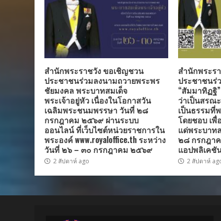
สำนักพระราชวัง ขอเชิญชวน
สำนักพระรา
ประชาชนร่วมลงนามถวายพระพร
ประชาชนร่ว
ชัยมงคล พระบาทสมเด็จ
“สัมมาทิฏฐิ
พระเจ้าอยู่หัว เนื่องในโอกาสวัน
ว่าเป็นสรณะที
เฉลิมพระชนมพรรษา วันที่ ๒๘
เป็นธรรมที่พ
กรกฎาคม ๒๕๖๙ ผ่านระบบ
โดยชอบ เพื
ออนไลน์ ที่เว็บไซต์หน่วยราชการใน
แด่พระบาทสมเ
พระองค์ www.royaloffice.th ระหว่าง
๒๘ กรกฎาค
วันที่ ๒๖ – ๓๐ กรกฎาคม ๒๕๖๙
แอปพลิเคชัน
2 สัปดาห์ ago
2 สัปดาห์ ag