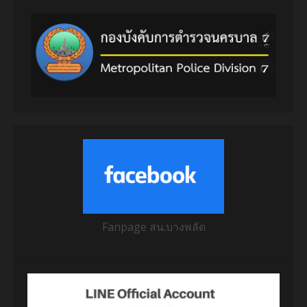
Fanpage สน.บางพลัด