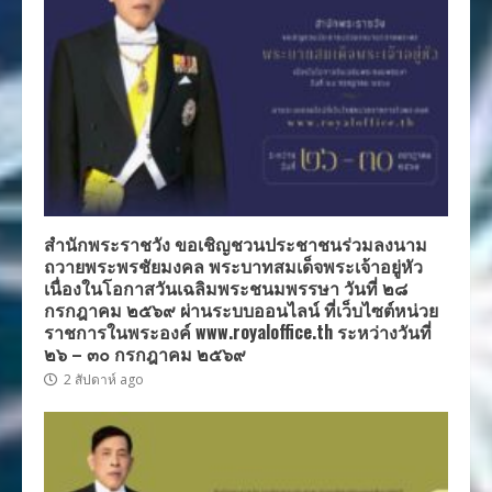
สำนักพระราชวัง ขอเชิญชวนประชาชนร่วมลงนาม
ถวายพระพรชัยมงคล พระบาทสมเด็จพระเจ้าอยู่หัว
เนื่องในโอกาสวันเฉลิมพระชนมพรรษา วันที่ ๒๘
กรกฎาคม ๒๕๖๙ ผ่านระบบออนไลน์ ที่เว็บไซต์หน่วย
ราชการในพระองค์ www.royaloffice.th ระหว่างวันที่
๒๖ – ๓๐ กรกฎาคม ๒๕๖๙
2 สัปดาห์ ago