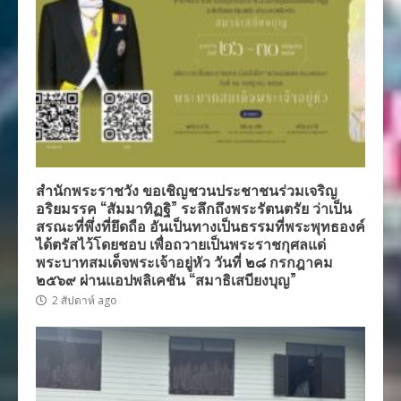
สำนักพระราชวัง ขอเชิญชวนประชาชนร่วมเจริญ
อริยมรรค “สัมมาทิฏฐิ” ระลึกถึงพระรัตนตรัย ว่าเป็น
สรณะที่พึ่งที่ยึดถือ อันเป็นทางเป็นธรรมที่พระพุทธองค์
ได้ตรัสไว้โดยชอบ เพื่อถวายเป็นพระราชกุศลแด่
พระบาทสมเด็จพระเจ้าอยู่หัว วันที่ ๒๘ กรกฎาคม
๒๕๖๙ ผ่านแอปพลิเคชัน “สมาธิเสบียงบุญ”
2 สัปดาห์ ago