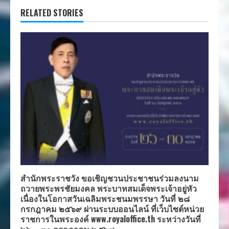
RELATED STORIES
สำนักพระราชวัง ขอเชิญชวนประชาชนร่วมลงนาม
ถวายพระพรชัยมงคล พระบาทสมเด็จพระเจ้าอยู่หัว
เนื่องในโอกาสวันเฉลิมพระชนมพรรษา วันที่ ๒๘
กรกฎาคม ๒๕๖๙ ผ่านระบบออนไลน์ ที่เว็บไซต์หน่วย
ราชการในพระองค์ www.royaloffice.th ระหว่างวันที่
๒๖ – ๓๐ กรกฎาคม ๒๕๖๙