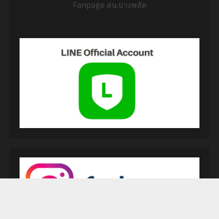
Fanpage สน.บางพลัด