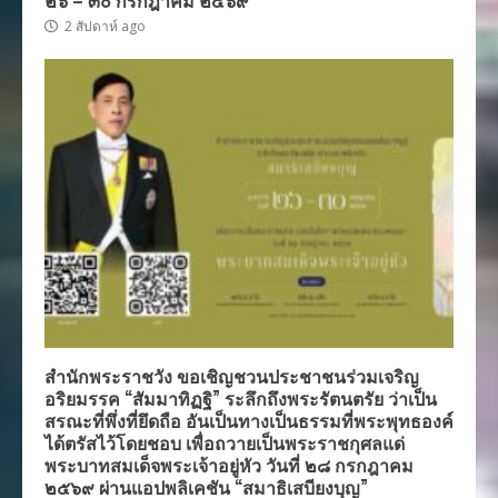
2 สัปดาห์ ago
สำนักพระราชวัง ขอเชิญชวนประชาชนร่วมเจริญ
อริยมรรค “สัมมาทิฏฐิ” ระลึกถึงพระรัตนตรัย ว่าเป็น
สรณะที่พึ่งที่ยึดถือ อันเป็นทางเป็นธรรมที่พระพุทธองค์
ได้ตรัสไว้โดยชอบ เพื่อถวายเป็นพระราชกุศลแด่
พระบาทสมเด็จพระเจ้าอยู่หัว วันที่ ๒๘ กรกฎาคม
๒๕๖๙ ผ่านแอปพลิเคชัน “สมาธิเสบียงบุญ”