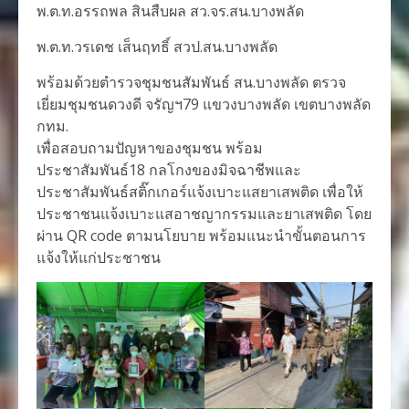
พ.ต.ท.อรรถพล สินสืบผล สว.จร.สน.บางพลัด
พ.ต.ท.วรเดช เส็นฤทธิ์ สวป.สน.บางพลัด
พร้อมด้วยตำรวจชุมชนสัมพันธ์ สน.บางพลัด ตรวจ
เยี่ยมชุมชนดวงดี จรัญฯ79 แขวงบางพลัด เขตบางพลัด
กทม.
เพื่อสอบถามปัญหาของชุมชน พร้อม
ประชาสัมพันธ์18 กลโกงของมิจฉาชีพและ
ประชาสัมพันธ์สติ๊กเกอร์แจ้งเบาะแสยาเสพติด เพื่อให้
ประชาชนแจ้งเบาะแสอาชญากรรมและยาเสพติด โดย
ผ่าน QR code ตามนโยบาย พร้อมแนะนำขั้นตอนการ
แจ้งให้แก่ประชาชน