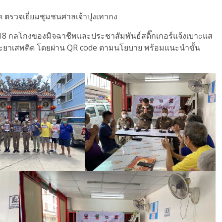
ด ตรวจเยี่ยมชุมชนศาลเจ้าปุงเทากง
8 กลโกงของมิจฉาชีพและประชาสัมพันธ์สติ๊กเกอร์แจ้งเบาะแส
ยาเสพติด โดยผ่าน QR code ตามนโยบาย พร้อมแนะนำขั้น