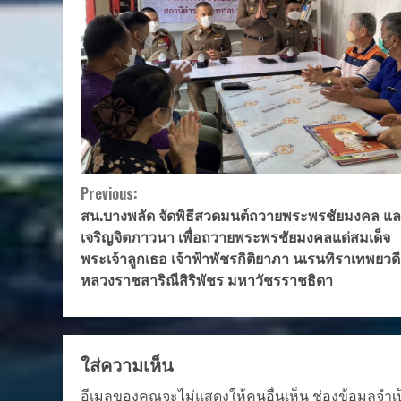
Continue
Previous:
สน.บางพลัด จัดพิธีสวดมนต์ถวายพระพรชัยมงคล แ
Reading
เจริญจิตภาวนา เพื่อถวายพระพรชัยมงคลแด่สมเด็จ
พระเจ้าลูกเธอ เจ้าฟ้าพัชรกิติยาภา นเรนทิราเทพยวด
หลวงราชสาริณีสิริพัชร มหาวัชรราชธิดา
ใส่ความเห็น
อีเมลของคุณจะไม่แสดงให้คนอื่นเห็น
ช่องข้อมูลจำเ