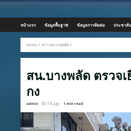
Skip
to
content
หน้าแรก
ข้อมูลพื้นฐาน
ข้อมูลการติดต่อ
ประชาสัม
Home
ข่าว สน.บางพลัด
สน.บางพลัด ตรวจเย
กง
admin
3 ปี ago
1 min read