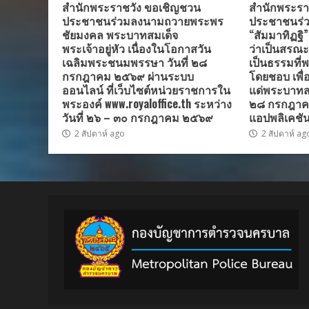
สำนักพระราชวัง ขอเชิญชวน
สำนักพระรา
ประชาชนร่วมลงนามถวายพระพร
ประชาชนร่ว
ชัยมงคล พระบาทสมเด็จ
“สัมมาทิฏฐิ
พระเจ้าอยู่หัว เนื่องในโอกาสวัน
ว่าเป็นสรณะที
เฉลิมพระชนมพรรษา วันที่ ๒๘
เป็นธรรมที่พ
กรกฎาคม ๒๕๖๙ ผ่านระบบ
โดยชอบ เพื
ออนไลน์ ที่เว็บไซต์หน่วยราชการใน
แด่พระบาทสมเ
พระองค์ www.royaloffice.th ระหว่าง
๒๘ กรกฎาค
วันที่ ๒๖ – ๓๐ กรกฎาคม ๒๕๖๙
แอปพลิเคชัน
2 สัปดาห์ ago
2 สัปดาห์ ag