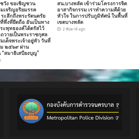
ชวัง ขอเชิญชวน
สน.บางพลัด เข้าร่วมโครงการจิต
มเจริญอริยมรรค
อาสากิจกรรม เราทำความดีด้วย
” ระลึกถึงพระรัตนตรัย
หัวใจ ในการปรับภูมิทัศน์ ในพื้นที่
่พึ่งที่ยึดถือ อันเป็นทาง
เขตบางพลัด
ระพุทธองค์ได้ตรัสไว้
2 สัปดาห์ ago
่อถวายเป็นพระราชกุศล
ด็จพระเจ้าอยู่หัว วันที่
ม ๒๕๖๙ ผ่าน
 “สมาธิเสบียงบุญ”
o