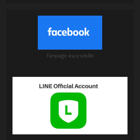
Fanpage สน.บางพลัด