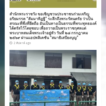
สำนักพระราชวัง ขอเชิญชวนประชาชนร่วมเจริญ
อริยมรรค “สัมมาทิฏฐิ” ระลึกถึงพระรัตนตรัย ว่าเป็น
สรณะที่พึ่งที่ยึดถือ อันเป็นทางเป็นธรรมที่พระพุทธองค์
ได้ตรัสไว้โดยชอบ เพื่อถวายเป็นพระราชกุศลแด่
พระบาทสมเด็จพระเจ้าอยู่หัว วันที่ ๒๘ กรกฎาคม
๒๕๖๙ ผ่านแอปพลิเคชัน “สมาธิเสบียงบุญ”
2 สัปดาห์ ago