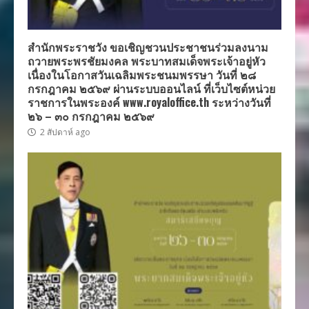
สำนักพระราชวัง ขอเชิญชวนประชาชนร่วมลงนาม
ถวายพระพรชัยมงคล พระบาทสมเด็จพระเจ้าอยู่หัว
เนื่องในโอกาสวันเฉลิมพระชนมพรรษา วันที่ ๒๘
กรกฎาคม ๒๕๖๙ ผ่านระบบออนไลน์ ที่เว็บไซต์หน่วย
ราชการในพระองค์ www.royaloffice.th ระหว่างวันที่
๒๖ – ๓๐ กรกฎาคม ๒๕๖๙
2 สัปดาห์ ago