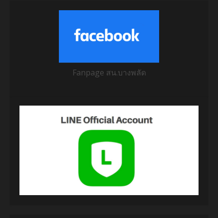
Fanpage สน.บางพลัด