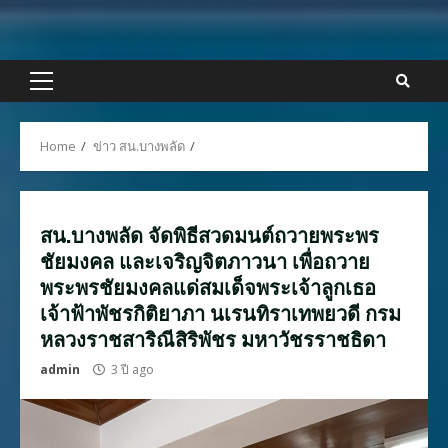
Skip
to
content
Primary
Menu
Home
ข่าว สน.บางพลัด
สน.บางพลัด จัดพิธีสวดมนต์ถวายพระพร
ชัยมงคล และเจริญจิตภาวนา เพื่อถวาย
พระพรชัยมงคลแด่สมเด็จพระเจ้าลูกเธอ
เจ้าฟ้าพัชรกิติยาภา นเรนทิราเทพยวดี กรม
หลวงราชสาริณีสิริพัชร มหาวัชรราชธิดา
admin
3 ปี ago