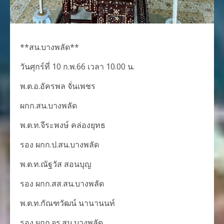
**สน.บางพลัด**
วันศุกร์ที่ 10 ก.พ.66 เวลา 10.00 น.
พ.ต.อ.อัครพล จั่นเพชร
ผกก.สน.บางพลัด
พ.ต.ท.จีระพงษ์ คล่องยุทธ
รอง ผกก.ป.สน.บางพลัด
พ.ต.ท.ณัฐวัส สอนบุญ
รอง ผกก.สส.สน.บางพลัด
พ.ต.ท.กัณฑวัฒน์ นานานนท์
รอง ผกก.จร.สน.บางพลัด