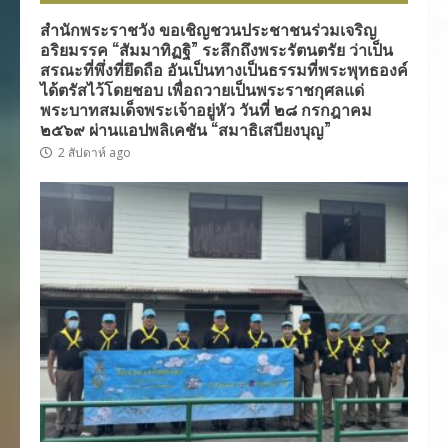
สำนักพระราชวัง ขอเชิญชวนประชาชนร่วมเจริญ
อริยมรรค “สัมมาทิฏฐิ” ระลึกถึงพระรัตนตรัย ว่าเป็น
สรณะที่พึ่งที่ยึดถือ อันเป็นทางเป็นธรรมที่พระพุทธองค์
ได้ตรัสไว้โดยชอบ เพื่อถวายเป็นพระราชกุศลแด่
พระบาทสมเด็จพระเจ้าอยู่หัว วันที่ ๒๘ กรกฎาคม
๒๕๖๙ ผ่านแอปพลิเคชัน “สมาธิเสบียงบุญ”
2 สัปดาห์ ago