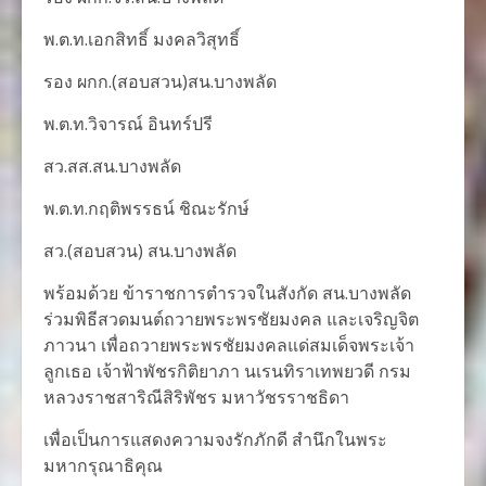
พ.ต.ท.เอกสิทธิ์ มงคลวิสุทธิ์
รอง ผกก.(สอบสวน)สน.บางพลัด
พ.ต.ท.วิจารณ์ อินทร์ปรี
สว.สส.สน.บางพลัด
พ.ต.ท.กฤติพรรธน์ ชิณะรักษ์
สว.(สอบสวน) สน.บางพลัด
พร้อมด้วย ข้าราชการตำรวจในสังกัด สน.บางพลัด
ร่วมพิธีสวดมนต์ถวายพระพรชัยมงคล และเจริญจิต
ภาวนา เพื่อถวายพระพรชัยมงคลแด่สมเด็จพระเจ้า
ลูกเธอ เจ้าฟ้าพัชรกิติยาภา นเรนทิราเทพยวดี กรม
หลวงราชสาริณีสิริพัชร มหาวัชรราชธิดา
เพื่อเป็นการแสดงความจงรักภักดี สำนึกในพระ
มหากรุณาธิคุณ