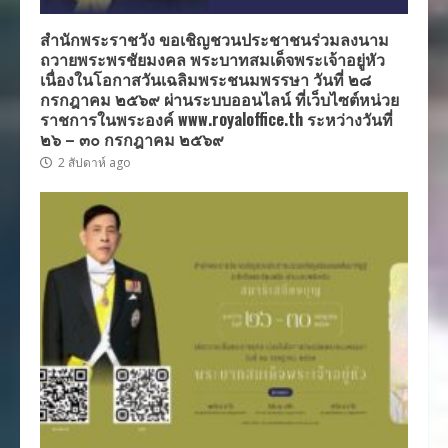
สำนักพระราชวัง ขอเชิญชวนประชาชนร่วมลงนาม
ถวายพระพรชัยมงคล พระบาทสมเด็จพระเจ้าอยู่หัว
เนื่องในโอกาสวันเฉลิมพระชนมพรรษา วันที่ ๒๘
กรกฎาคม ๒๕๖๙ ผ่านระบบออนไลน์ ที่เว็บไซต์หน่วย
ราชการในพระองค์ www.royaloffice.th ระหว่างวันที่
๒๖ – ๓๐ กรกฎาคม ๒๕๖๙
2 สัปดาห์ ago