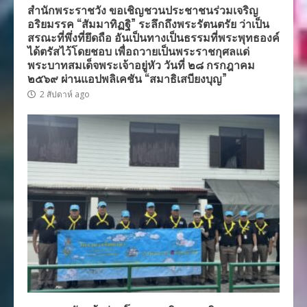
สำนักพระราชวัง ขอเชิญชวนประชาชนร่วมเจริญ
อริยมรรค “สัมมาทิฏฐิ” ระลึกถึงพระรัตนตรัย ว่าเป็น
สรณะที่พึ่งที่ยึดถือ อันเป็นทางเป็นธรรมที่พระพุทธองค์
ได้ตรัสไว้โดยชอบ เพื่อถวายเป็นพระราชกุศลแด่
พระบาทสมเด็จพระเจ้าอยู่หัว วันที่ ๒๘ กรกฎาคม
๒๕๖๙ ผ่านแอปพลิเคชัน “สมาธิเสบียงบุญ”
2 สัปดาห์ ago