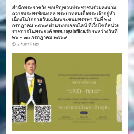
สำนักพระราชวัง ขอเชิญชวนประชาชนร่วมลงนาม
ถวายพระพรชัยมงคล พระบาทสมเด็จพระเจ้าอยู่หัว
เนื่องในโอกาสวันเฉลิมพระชนมพรรษา วันที่ ๒๘
กรกฎาคม ๒๕๖๙ ผ่านระบบออนไลน์ ที่เว็บไซต์หน่วย
ราชการในพระองค์ www.royaloffice.th ระหว่างวันที่
๒๖ – ๓๐ กรกฎาคม ๒๕๖๙
2 สัปดาห์ ago