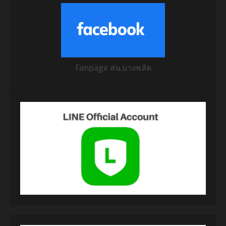
Fanpage สน.บางพลัด