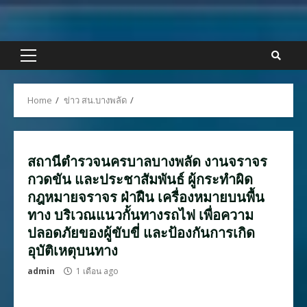
Skip
to
content
Primary
Menu
Home
ข่าว สน.บางพลัด
สถานีตำรวจนครบาลบางพลัด งานจราจร
กวดขัน และประชาสัมพันธ์ ผู้กระทำผิด
กฎหมายจราจร ฝ่าฝืน เครื่องหมายบนพื้น
ทาง บริเวณแนวกั้นทางรถไฟ เพื่อความ
ปลอดภัยของผู้ขับขี่ และป้องกันการเกิด
อุบัติเหตุบนทาง
admin
1 เดือน ago