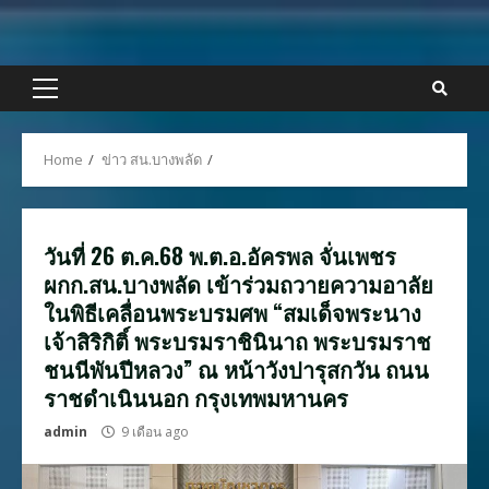
Skip
to
content
Primary
Menu
Home
ข่าว สน.บางพลัด
วันที่ 26 ต.ค.68 พ.ต.อ.อัครพล จั่นเพชร
ผกก.สน.บางพลัด เข้าร่วมถวายความอาลัย
ในพิธีเคลื่อนพระบรมศพ “สมเด็จพระนาง
เจ้าสิริกิติ์ พระบรมราชินินาถ พระบรมราช
ชนนีพันปีหลวง” ณ หน้าวังปารุสกวัน ถนน
ราชดำเนินนอก กรุงเทพมหานคร
admin
9 เดือน ago