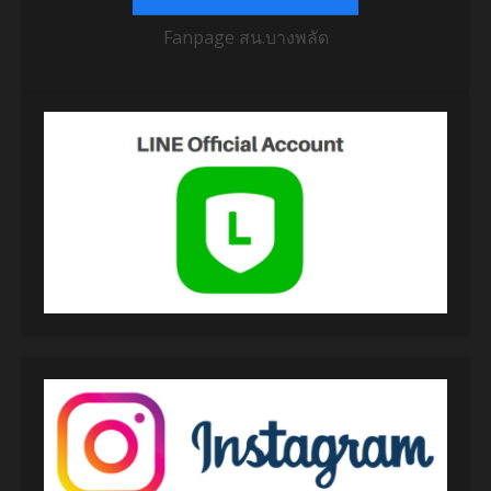
Fanpage สน.บางพลัด