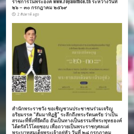
ราชการในพระองค์ www.royaloffice.th ระหว่างวันที่
๒๖ – ๓๐ กรกฎาคม ๒๕๖๙
2 สัปดาห์ ago
สำนักพระราชวัง ขอเชิญชวนประชาชนร่วมเจริญ
อริยมรรค “สัมมาทิฏฐิ” ระลึกถึงพระรัตนตรัย ว่าเป็น
สรณะที่พึ่งที่ยึดถือ อันเป็นทางเป็นธรรมที่พระพุทธองค์
ได้ตรัสไว้โดยชอบ เพื่อถวายเป็นพระราชกุศลแด่
พระบาทสมเด็จพระเจ้าอยู่หัว วันที่ ๒๘ กรกฎาคม