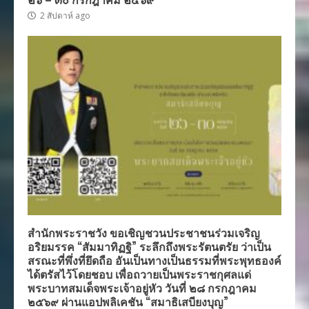
2 สัปดาห์ ago
สำนักพระราชวัง ขอเชิญชวนประชาชนร่วมเจริญ
อริยมรรค “สัมมาทิฏฐิ” ระลึกถึงพระรัตนตรัย ว่าเป็น
สรณะที่พึ่งที่ยึดถือ อันเป็นทางเป็นธรรมที่พระพุทธองค์
ได้ตรัสไว้โดยชอบ เพื่อถวายเป็นพระราชกุศลแด่
พระบาทสมเด็จพระเจ้าอยู่หัว วันที่ ๒๘ กรกฎาคม
๒๕๖๙ ผ่านแอปพลิเคชัน “สมาธิเสบียงบุญ”