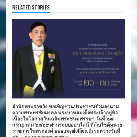
RELATED STORIES
สำนักพระราชวัง ขอเชิญชวนประชาชนร่วมลงนาม
ถวายพระพรชัยมงคล พระบาทสมเด็จพระเจ้าอยู่หัว
เนื่องในโอกาสวันเฉลิมพระชนมพรรษา วันที่ ๒๘
กรกฎาคม ๒๕๖๙ ผ่านระบบออนไลน์ ที่เว็บไซต์หน่วย
ราชการในพระองค์ www.royaloffice.th ระหว่างวันที่
๒๖ – ๓๐ กรกฎาคม ๒๕๖๙