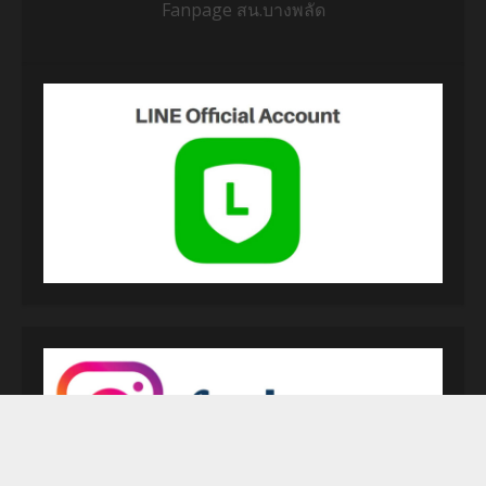
Fanpage สน.บางพลัด