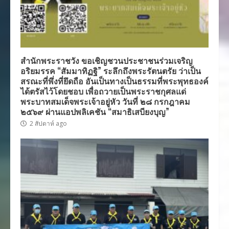
สำนักพระราชวัง ขอเชิญชวนประชาชนร่วมเจริญ
อริยมรรค “สัมมาทิฏฐิ” ระลึกถึงพระรัตนตรัย ว่าเป็น
สรณะที่พึ่งที่ยึดถือ อันเป็นทางเป็นธรรมที่พระพุทธองค์
ได้ตรัสไว้โดยชอบ เพื่อถวายเป็นพระราชกุศลแด่
พระบาทสมเด็จพระเจ้าอยู่หัว วันที่ ๒๘ กรกฎาคม
๒๕๖๙ ผ่านแอปพลิเคชัน “สมาธิเสบียงบุญ”
2 สัปดาห์ ago