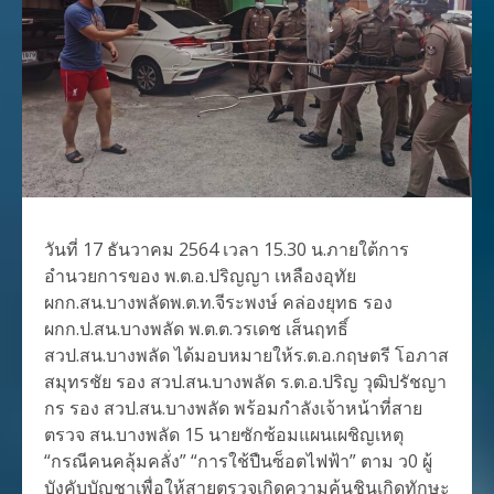
วันที่ 17 ธันวาคม 2564 เวลา 15.30 น.ภายใต้การ
อำนวยการของ พ.ต.อ.ปริญญา เหลืองอุทัย
ผกก.สน.บางพลัดพ.ต.ท.จีระพงษ์ คล่องยุทธ รอง​
ผกก.ป.สน.บางพลัด พ.ต.ต.วรเดช เส็นฤทธิ์
สวป.สน.บางพลัด ได้มอบหมายให้ร.ต.อ.กฤษตรี โอภาส
สมุทรชัย รอง สวป.สน.บางพลัด ร.ต.อ.ปริญ วุฒิปรัชญา
กร รอง สวป.สน.บางพลัด พร้อมกำลังเจ้าหน้าที่สาย
ตรวจ สน.บางพลัด 15 นายซักซ้อมแผนเผชิญเหตุ
“กรณีคนคลุ้มคลั่ง” “การใช้ปืนซ็อตไฟฟ้า” ตาม ว0 ผู้
บังคับบัญชาเพื่อให้สายตรวจเกิดความคุ้นชินเกิดทักษะ