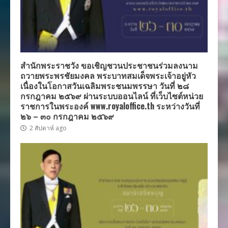
สำนักพระราชวัง ขอเชิญชวนประชาชนร่วมลงนาม
ถวายพระพรชัยมงคล พระบาทสมเด็จพระเจ้าอยู่หัว
เนื่องในโอกาสวันเฉลิมพระชนมพรรษา วันที่ ๒๘
กรกฎาคม ๒๕๖๙ ผ่านระบบออนไลน์ ที่เว็บไซต์หน่วย
ราชการในพระองค์ www.royaloffice.th ระหว่างวันที่
๒๖ – ๓๐ กรกฎาคม ๒๕๖๙
2 สัปดาห์ ago