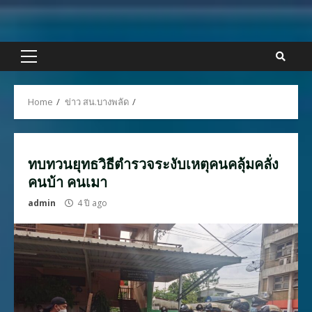
Skip
to
content
Primary
Menu
Home
ข่าว สน.บางพลัด
ทบทวนยุทธวิธีตำรวจระงับเหตุคนคลุ้มคลั่ง
คนบ้า คนเมา
admin
4 ปี ago