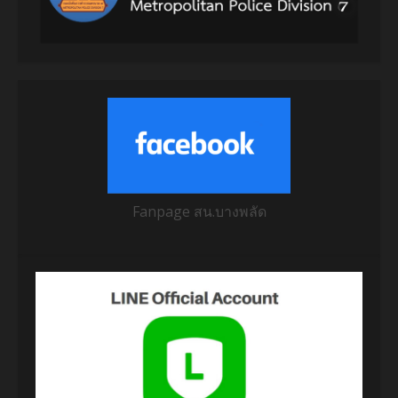
Fanpage สน.บางพลัด