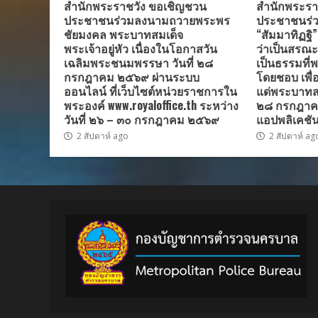
สำนักพระราชวัง ขอเชิญชวน
สำนักพระรา
ประชาชนร่วมลงนามถวายพระพร
ประชาชนร่ว
ชัยมงคล พระบาทสมเด็จ
“สัมมาทิฏฐิ
พระเจ้าอยู่หัว เนื่องในโอกาสวัน
ว่าเป็นสรณะที
เฉลิมพระชนมพรรษา วันที่ ๒๘
เป็นธรรมที่พ
กรกฎาคม ๒๕๖๙ ผ่านระบบ
โดยชอบ เพื
ออนไลน์ ที่เว็บไซต์หน่วยราชการใน
แด่พระบาทสมเ
พระองค์ www.royaloffice.th ระหว่าง
๒๘ กรกฎาค
วันที่ ๒๖ – ๓๐ กรกฎาคม ๒๕๖๙
แอปพลิเคชัน
2 สัปดาห์ ago
2 สัปดาห์ ag