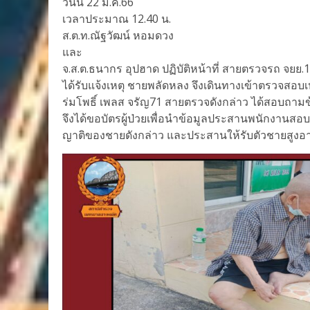
วันนี้ 22 ม.ค.66
เวลาประมาณ 12.40 น.
ส.ต.ท.ณัฐวัฒน์ หอมดวง
และ
จ.ส.ต.ธนากร อุปฮาด ปฏิบัติหน้าที่ สายตรวจรถ จยย.
ได้รับแจ้งเหตุ ชายพลัดหลง จึงเดินทางเข้าตรวจสอบเห
ร่มโพธิ์ เพลส จรัญ71 สายตรวจดังกล่าว ได้สอบถาม
จึงได้ขอบัตรผู้ป่วยเพื่อนำข้อมูลประสานพนักงานสอบ
ญาติของชายดังกล่าว และประสานให้รับตัวชายสูงอายุ