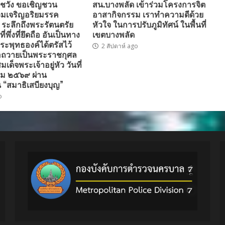
ชวัง ขอเชิญชวน
สน.บางพลัด เข้าร่วมโครงการจิต
มเจริญอริยมรรค
อาสากิจกรรม เราทำความดีด้วย
” ระลึกถึงพระรัตนตรัย
หัวใจ ในการปรับภูมิทัศน์ ในพื้นที่
่พึ่งที่ยึดถือ อันเป็นทาง
เขตบางพลัด
ระพุทธองค์ได้ตรัสไว้
2 สัปดาห์ ago
่อถวายเป็นพระราชกุศล
ด็จพระเจ้าอยู่หัว วันที่
ม ๒๕๖๙ ผ่าน
 “สมาธิเสบียงบุญ”
o