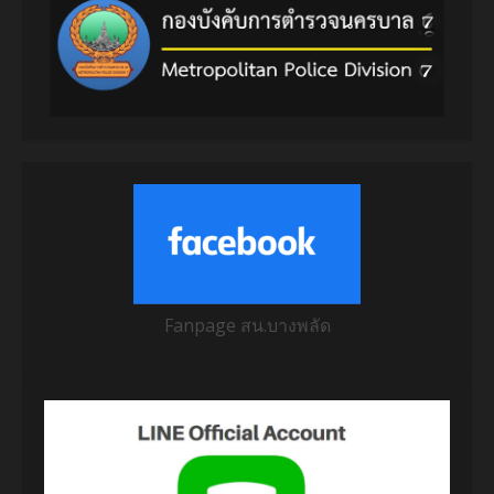
Fanpage สน.บางพลัด