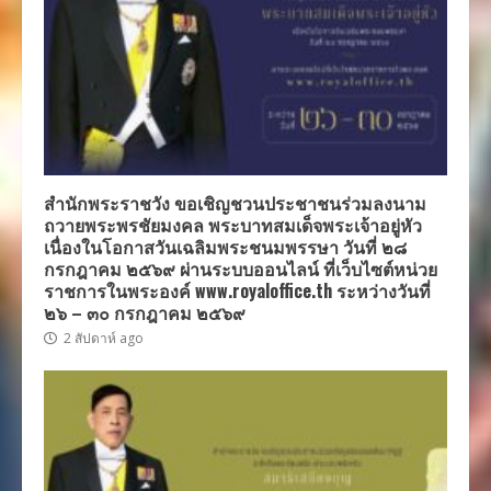
สำนักพระราชวัง ขอเชิญชวนประชาชนร่วมลงนาม
ถวายพระพรชัยมงคล พระบาทสมเด็จพระเจ้าอยู่หัว
เนื่องในโอกาสวันเฉลิมพระชนมพรรษา วันที่ ๒๘
กรกฎาคม ๒๕๖๙ ผ่านระบบออนไลน์ ที่เว็บไซต์หน่วย
ราชการในพระองค์ www.royaloffice.th ระหว่างวันที่
๒๖ – ๓๐ กรกฎาคม ๒๕๖๙
2 สัปดาห์ ago