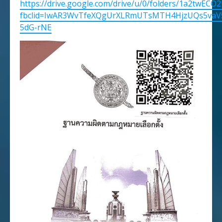
https://drive.google.com/drive/u/0/folders/1a2twEC
fbclid=IwAR3WvTfeXQgUrXLRmUTsMTH4HjzUQs5vaV
5dG-rNE