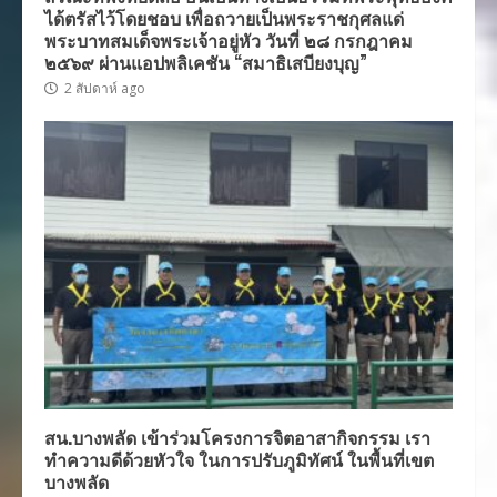
ได้ตรัสไว้โดยชอบ เพื่อถวายเป็นพระราชกุศลแด่
พระบาทสมเด็จพระเจ้าอยู่หัว วันที่ ๒๘ กรกฎาคม
๒๕๖๙ ผ่านแอปพลิเคชัน “สมาธิเสบียงบุญ”
2 สัปดาห์ ago
สน.บางพลัด เข้าร่วมโครงการจิตอาสากิจกรรม เรา
ทำความดีด้วยหัวใจ ในการปรับภูมิทัศน์ ในพื้นที่เขต
บางพลัด