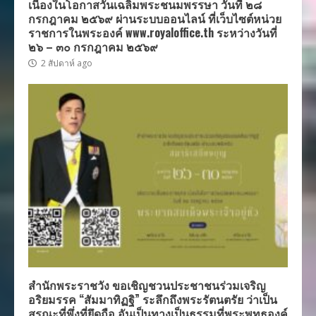
เนื่องในโอกาสวันเฉลิมพระชนมพรรษา วันที่ ๒๘
กรกฎาคม ๒๕๖๙ ผ่านระบบออนไลน์ ที่เว็บไซต์หน่วย
ราชการในพระองค์ www.royaloffice.th ระหว่างวันที่
๒๖ – ๓๐ กรกฎาคม ๒๕๖๙
2 สัปดาห์ ago
สำนักพระราชวัง ขอเชิญชวนประชาชนร่วมเจริญ
อริยมรรค “สัมมาทิฏฐิ” ระลึกถึงพระรัตนตรัย ว่าเป็น
สรณะที่พึ่งที่ยึดถือ อันเป็นทางเป็นธรรมที่พระพุทธองค์