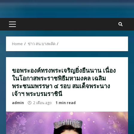
Skip
to
content
Primary
Menu
Home
ข่าว สน.บางพลัด
ขอพระองค์ทรงพระเจริญยิ่งยืนนาน เนื่อง
ในโอกาสพระราชพิธีมหามงคล เฉลิม
พระชนมพรรษา ๔ รอบ สมเด็จพระนาง
เจ้าฯ พระบรมราชินี
admin
2 เดือน ago
1 min read