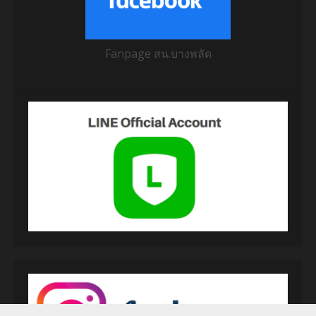
Fanpage สน.บางพลัด