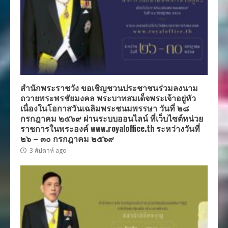
สำนักพระราชวัง ขอเชิญชวนประชาชนร่วมลงนาม
ถวายพระพรชัยมงคล พระบาทสมเด็จพระเจ้าอยู่หัว
เนื่องในโอกาสวันเฉลิมพระชนมพรรษา วันที่ ๒๘
กรกฎาคม ๒๕๖๙ ผ่านระบบออนไลน์ ที่เว็บไซต์หน่วย
ราชการในพระองค์ www.royaloffice.th ระหว่างวันที่
๒๖ – ๓๐ กรกฎาคม ๒๕๖๙
3 สัปดาห์ ago