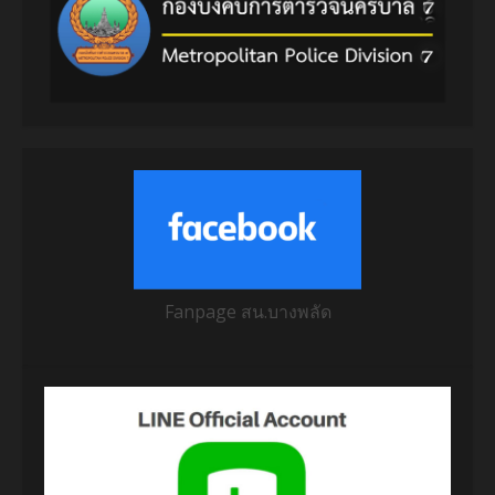
Fanpage สน.บางพลัด