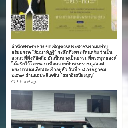
สำนักพระราชวัง ขอเชิญชวนประชาชนร่วมเจริญ
อริยมรรค “สัมมาทิฏฐิ” ระลึกถึงพระรัตนตรัย ว่าเป็น
สรณะที่พึ่งที่ยึดถือ อันเป็นทางเป็นธรรมที่พระพุทธองค์
ได้ตรัสไว้โดยชอบ เพื่อถวายเป็นพระราชกุศลแด่
พระบาทสมเด็จพระเจ้าอยู่หัว วันที่ ๒๘ กรกฎาคม
๒๕๖๙ ผ่านแอปพลิเคชัน “สมาธิเสบียงบุญ”
3 สัปดาห์ ago