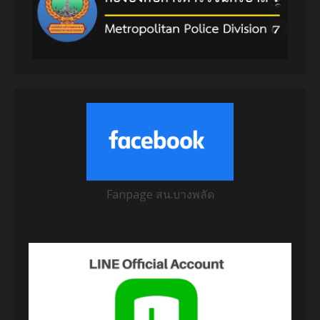
Fanpage สน.บางพลัด