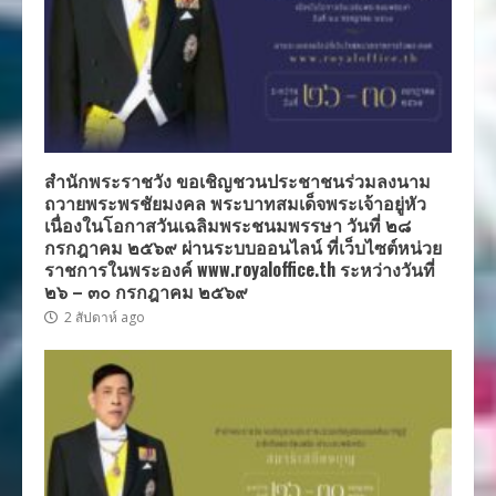
สำนักพระราชวัง ขอเชิญชวนประชาชนร่วมลงนาม
ถวายพระพรชัยมงคล พระบาทสมเด็จพระเจ้าอยู่หัว
เนื่องในโอกาสวันเฉลิมพระชนมพรรษา วันที่ ๒๘
กรกฎาคม ๒๕๖๙ ผ่านระบบออนไลน์ ที่เว็บไซต์หน่วย
ราชการในพระองค์ www.royaloffice.th ระหว่างวันที่
๒๖ – ๓๐ กรกฎาคม ๒๕๖๙
2 สัปดาห์ ago