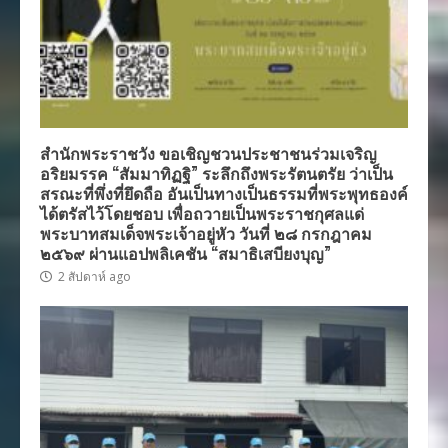
สำนักพระราชวัง ขอเชิญชวนประชาชนร่วมเจริญ
อริยมรรค “สัมมาทิฏฐิ” ระลึกถึงพระรัตนตรัย ว่าเป็น
สรณะที่พึ่งที่ยึดถือ อันเป็นทางเป็นธรรมที่พระพุทธองค์
ได้ตรัสไว้โดยชอบ เพื่อถวายเป็นพระราชกุศลแด่
พระบาทสมเด็จพระเจ้าอยู่หัว วันที่ ๒๘ กรกฎาคม
๒๕๖๙ ผ่านแอปพลิเคชัน “สมาธิเสบียงบุญ”
2 สัปดาห์ ago