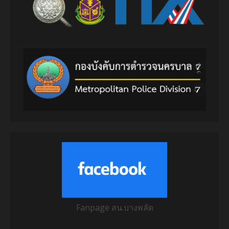
Fanpage สน.บางพลัด