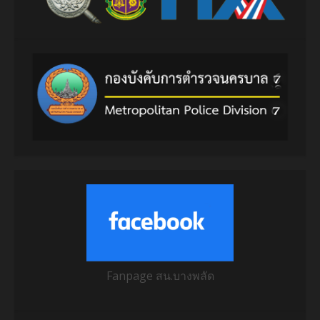
Fanpage สน.บางพลัด