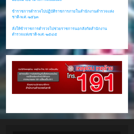
ข้าราชการตำรวจไปปฏิบัติราชการภายในสำนักงานตำรวจแห่ง
ชาติ-พ.ศ.-๒๕๖๓
สั่งให้ข้าราชการตำรวจไปช่วยราชการนอกสังกัดสำนักงาน
ตำรวจแห่งชาติ-พ.ศ.-๒๕๔๕