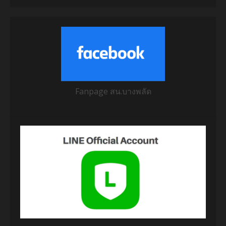
Fanpage สน.บางพลัด