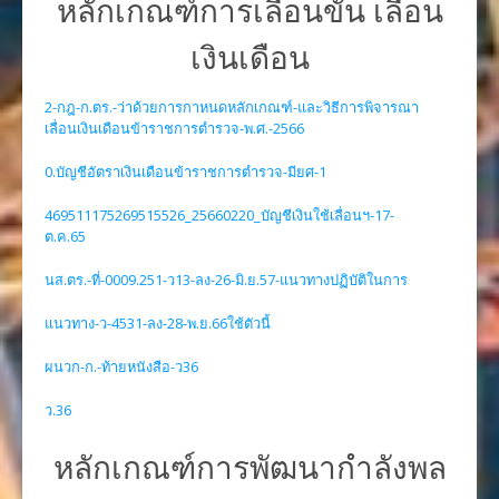
หลักเกณฑ์การเลื่อนขั้น เลื่อน
เงินเดือน
2-กฎ-ก.ตร.-ว่าด้วยการกาหนดหลักเกณฑ์-และวิธีการพิจารณา
เลื่อนเงินเดือนข้าราชการตำรวจ-พ.ศ.-2566
0.บัญชีอัตราเงินเดือนข้าราชการตำรวจ-มียศ-1
469511175269515526_25660220_บัญชีเงินใช้เลื่อนฯ-17-
ต.ค.65
นส.ตร.-ที่-0009.251-ว13-ลง-26-มิ.ย.57-แนวทางปฏิบัติในการ
แนวทาง-ว-4531-ลง-28-พ.ย.66ใช้ตัวนี้
ผนวก-ก.-ท้ายหนังสือ-ว36
ว.36
หลักเกณฑ์การพัฒนากำลังพล