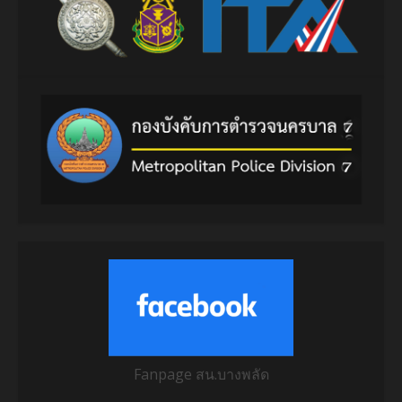
Fanpage สน.บางพลัด