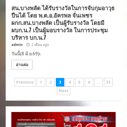
สน.บางพลัด ได้รับรางวัลในการจับกุมอาวุธ
ปืนได้ โดย พ.ต.อ.อัครพล จั่นเพชร
ผกก.สน.บางพลัด เป็นผู้รับรางวัล โดยมี
ผบก.น.7 เป็นผู้มอบรางวัล ในการประชุม
บริหาร บก.น.7
admin
2 เดือน ago
วันนี้(8 มิ.ย.69)เ
อ่านต่อ
เมนู
Previous
1
2
3
4
5
6
…
33
นำทาง
Next
เรื่อง