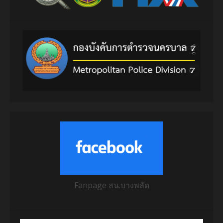
Fanpage สน.บางพลัด