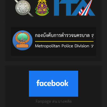
Fanpage สน.บางพลัด