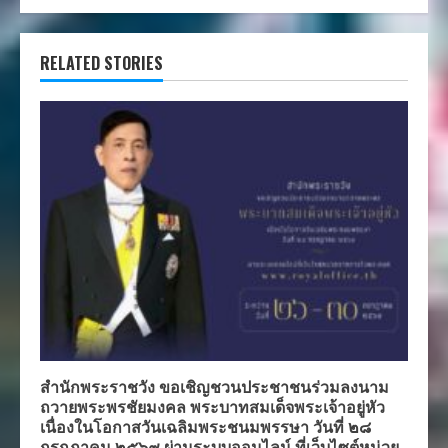
RELATED STORIES
สำนักพระราชวัง ขอเชิญชวนประชาชนร่วมลงนาม
ถวายพระพรชัยมงคล พระบาทสมเด็จพระเจ้าอยู่หัว
เนื่องในโอกาสวันเฉลิมพระชนมพรรษา วันที่ ๒๘
กรกฎาคม ๒๕๖๙ ผ่านระบบออนไลน์ ที่เว็บไซต์หน่วย