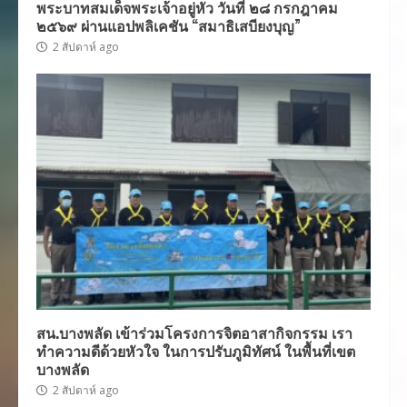
พระบาทสมเด็จพระเจ้าอยู่หัว วันที่ ๒๘ กรกฎาคม
๒๕๖๙ ผ่านแอปพลิเคชัน “สมาธิเสบียงบุญ”
2 สัปดาห์ ago
สน.บางพลัด เข้าร่วมโครงการจิตอาสากิจกรรม เรา
ทำความดีด้วยหัวใจ ในการปรับภูมิทัศน์ ในพื้นที่เขต
บางพลัด
2 สัปดาห์ ago