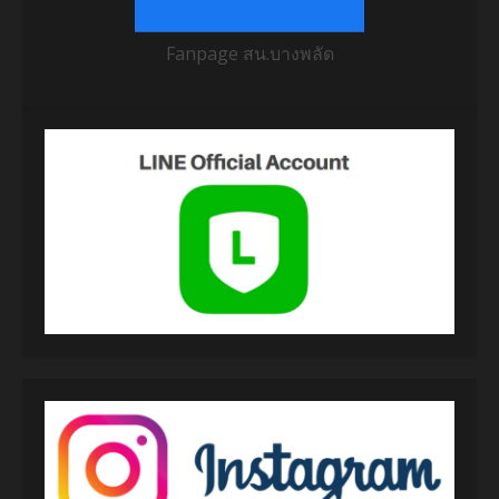
Fanpage สน.บางพลัด