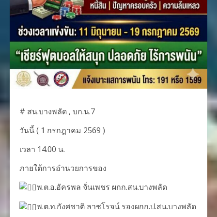
# สน.บางพลัด , บก.น.7
วันนี้ ( 1 กรกฎาคม 2569 )
เวลา 14.00 น.
ภายใต้การอำนวยการของ
พ.ต.อ.อัครพล จั่นเพชร ผกก.สน.บางพลัด
พ.ต.ท.กังศชาติ ลาชโรจน์ รองผกก.ป.สน.บางพลัด