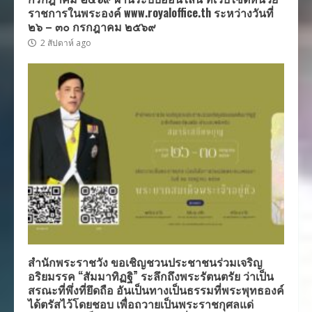
ราชการในพระองค์ www.royaloffice.th ระหว่างวันที่
๒๖ – ๓๐ กรกฎาคม ๒๕๖๙
2 สัปดาห์ ago
สำนักพระราชวัง ขอเชิญชวนประชาชนร่วมเจริญ
อริยมรรค “สัมมาทิฏฐิ” ระลึกถึงพระรัตนตรัย ว่าเป็น
สรณะที่พึ่งที่ยึดถือ อันเป็นทางเป็นธรรมที่พระพุทธองค์
ได้ตรัสไว้โดยชอบ เพื่อถวายเป็นพระราชกุศลแด่